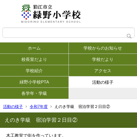
ホーム
学校からのお知らせ
校長室だより
学校だより
学校紹介
アクセス
緑野小学校PTA
活動の様子
各学年・学級
活動の様子
令和7年度
えのき学級 宿泊学習２日目②
えのき学級 宿泊学習２日目②
木工教室で街を作っています。