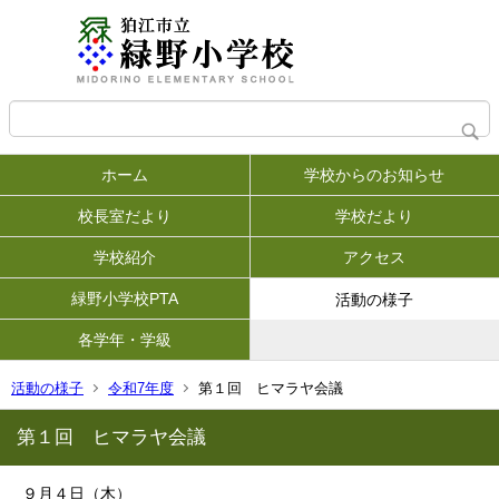
ホーム
学校からのお知らせ
校長室だより
学校だより
学校紹介
アクセス
緑野小学校PTA
活動の様子
各学年・学級
活動の様子
令和7年度
第１回 ヒマラヤ会議
第１回 ヒマラヤ会議
９月４日（木）