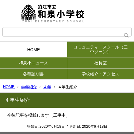
コミュニティ・スクール（三
HOME
中ゾーン）
和泉小ニュース
校長室
各種証明書
学校紹介・アクセス
HOME
学年紹介
４年
４年生紹介
４年生紹介
今後記事を掲載します（工事中）
登録日:
2020年6月18日
/
更新日:
2020年6月18日