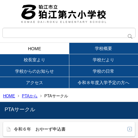
学校概要
HOME
校長室より
学校だより
学校からのお知らせ
学校の日常
アクセス
令和８年度入学予定の方へ
HOME
PTAから
PTAサークル
PTAサークル
令和６年 おやーず申込書