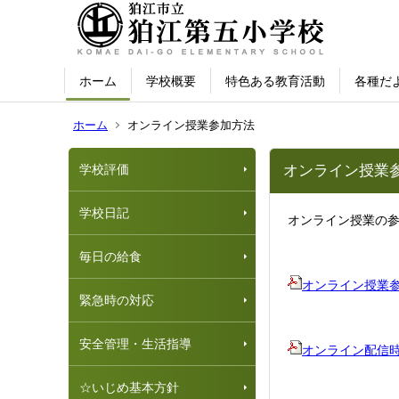
ホーム
学校概要
特色ある教育活動
各種だ
ホーム
オンライン授業参加方法
学校評価
オンライン授業
学校日記
オンライン授業の
毎日の給食
オンライン授業参加の
緊急時の対応
安全管理・生活指導
オンライン配信
☆いじめ基本方針