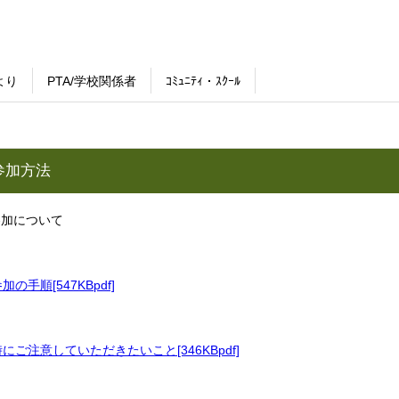
より
PTA/学校関係者
ｺﾐｭﾆﾃｨ・ｽｸｰﾙ
参加方法
参加について
手順[547KBpdf]
時にご注意していただきたいこと
[346KBpdf]