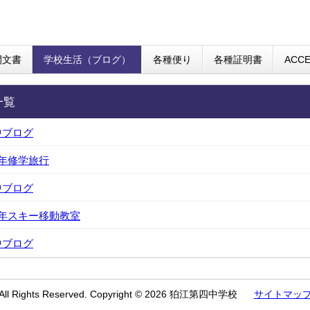
開文書
学校生活（ブログ）
各種便り
各種証明書
ACC
一覧
中ブログ
学年修学旅行
中ブログ
学年スキー移動教室
中ブログ
All Rights Reserved. Copyright © 2026 狛江第四中学校
サイトマッ