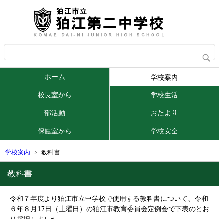
ホーム
学校案内
校長室から
学校生活
部活動
おたより
保健室から
学校安全
学校案内
教科書
教科書
令和７年度より狛江市立中学校で使用する教科書について、令和
６年８月17日（土曜日）の狛江市教育委員会定例会で下表のとお