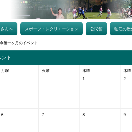
皆さんへ
スポーツ・レクリエーション
公民館
狛江の歴
今後一ヶ月のイベント
ベント
月曜
火曜
水曜
木曜
1
2
6
7
8
9