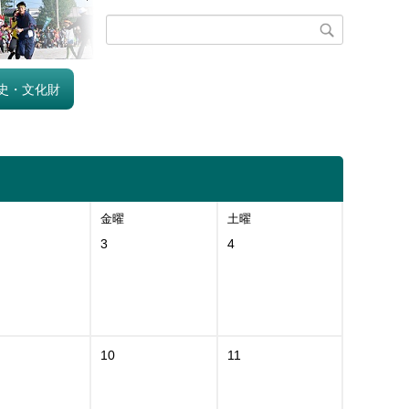
史・文化財
金曜
土曜
3
4
10
11