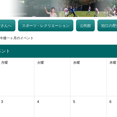
皆さんへ
スポーツ・レクリエーション
公民館
狛江の歴
今後一ヶ月のイベント
ベント
月曜
火曜
水曜
木曜
3
4
5
6