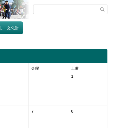
史・文化財
金曜
土曜
1
7
8