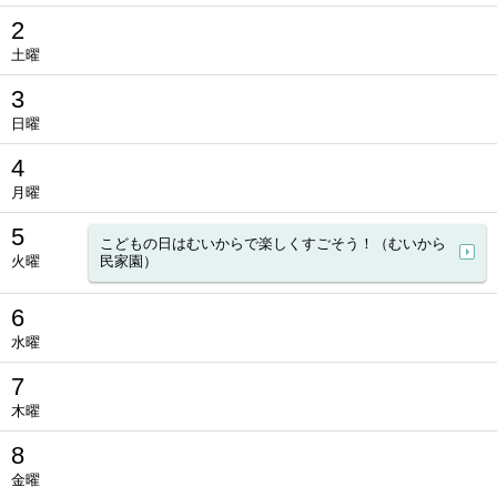
2
土曜
3
日曜
4
月曜
5
こどもの日はむいからで楽しくすごそう！（むいから
火曜
民家園）
6
水曜
7
木曜
8
金曜