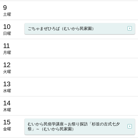
9
土曜
10
ごちゃまぜひろば（むいから民家園）
日曜
11
月曜
12
火曜
13
水曜
14
木曜
15
むいから民俗学講座～お祭り探訪「杉並の古式七夕
金曜
祭」～（むいから民家園）