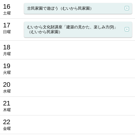
16
古民家園で遊ぼう（むいから民家園）
土曜
17
むいから文化財講座「建築の見かた、楽しみ方(9)」
日曜
（むいから民家園）
18
月曜
19
火曜
20
水曜
21
木曜
22
金曜