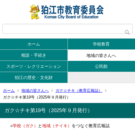
ホーム
学校教育
相談・手続き
地域の皆さんへ
スポーツ・レクリエーション
公民館
狛江の歴史・文化財
ホーム
地域の皆さんへ
ガク☆チキ（教育広報誌）
ガク☆チキ第19号（2025年９月発行）
ガク☆チキ第19号（2025年９月発行）
○
学校（ガク）
と
地域（チイキ）
をつなぐ教育広報誌