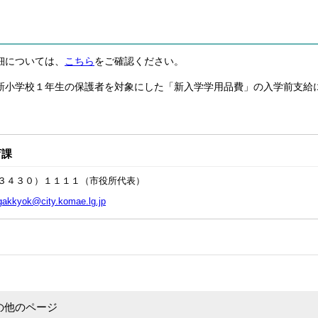
細については、
こちら
をご確認ください。
新小学校１年生の保護者を対象にした「新入学学用品費」の入学前支給
育課
３４３０）１１１１（市役所代表）
gakkyok@city.komae.lg.jp
の他のページ