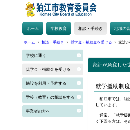
ホーム
学校教育
相談・手続き
地域の
ホーム
相談・手続き
奨学金・補助金を受ける
家計が
学校に通う
家計が急変した
奨学金・補助金を受ける
施設を利用・予約する
就学援助制
学校（教育）の相談をする
狛江市では、経済
しています。
事業者の方へ
通常、「就学援助
く下回る方は、そ