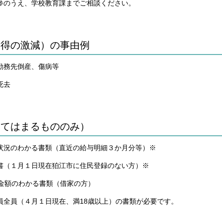
のうえ、学校教育課までご相談ください。
所得の激減）の事由例
勤務先倒産、傷病等
死去
当てはまるもののみ）
状況のわかる書類（直近の給与明細３か月分等）※
書（１月１日現在狛江市に住民登録のない方）※
賃金額のわかる書類（借家の方）
員全員（４月１日現在、満18歳以上）の書類が必要です。