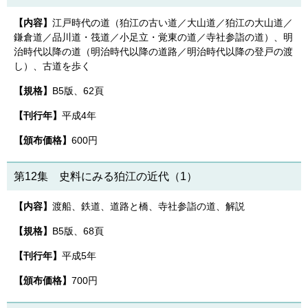
【内容】
江戸時代の道（狛江の古い道／大山道／狛江の大山道／
鎌倉道／品川道・筏道／小足立・覚東の道／寺社参詣の道）、明
治時代以降の道（明治時代以降の道路／明治時代以降の登戸の渡
し）、古道を歩く
【規格】
B5版、62頁
【刊行年】
平成4年
【頒布価格】
600円
第12集 史料にみる狛江の近代（1）
【内容】
渡船、鉄道、道路と橋、寺社参詣の道、解説
【規格】
B5版、68頁
【刊行年】
平成5年
【頒布価格】
700円