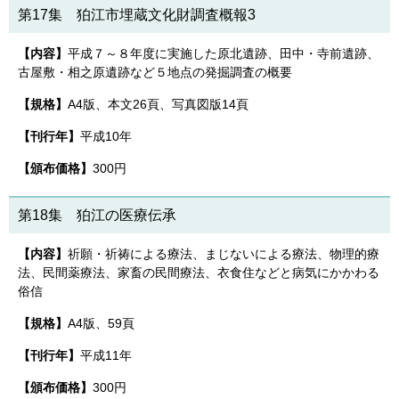
第17集 狛江市埋蔵文化財調査概報3
【内容】
平成７～８年度に実施した原北遺跡、田中・寺前遺跡、
古屋敷・相之原遺跡など５地点の発掘調査の概要
【規格】
A4版、本文26頁、写真図版14頁
【刊行年】
平成10年
【頒布価格】
300円
第18集 狛江の医療伝承
【内容】
祈願・祈祷による療法、まじないによる療法、物理的療
法、民間薬療法、家畜の民間療法、衣食住などと病気にかかわる
俗信
【規格】
A4版、59頁
【刊行年】
平成11年
【頒布価格】
300円