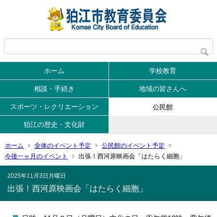
ホーム
学校教育
相談・手続き
地域の皆さんへ
スポーツ・レクリエーション
公民館
狛江の歴史・文化財
ホーム
全体のイベント予定
公民館のイベント予定
今後一ヶ月のイベント
出張！西河原映画会「はたらく細胞」
2025年11月3日
月曜日
出張！西河原映画会「はたらく細胞」