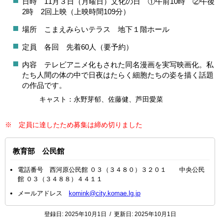
日時 11月３日（月曜日）文化の日 ①午前10時 ②午後
2時 2回上映（上映時間109分）
場所 こまえみらいテラス 地下１階ホール
定員 各回 先着60人（要予約）
内容 テレビアニメ化もされた同名漫画を実写映画化。私
たち人間の体の中で日夜はたらく細胞たちの姿を描く話題
の作品です。
キャスト：永野芽郁、佐藤健、芦田愛菜
※ 定員に達したため募集は締め切りました
教育部 公民館
電話番号 西河原公民館 ０３（３４８０）３２０１ 中央公民
館 ０３（３４８８）４４１１
メールアドレス
komink@city.komae.lg.jp
登録日:
2025年10月1日
/
更新日:
2025年10月1日