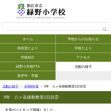
ホーム
学校からのお知らせ
校長室だより
学校だより
学校紹介
アクセス
緑野小学校PTA
活動の様子
各学年・学級
活動の様子
令和6年度
5年 八ヶ岳移動教室1日目②
5年 八ヶ岳移動教室1日目②
全員がハイキング踏破しました。