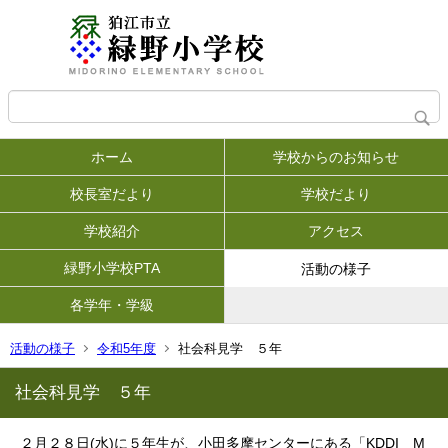
ホーム
学校からのお知らせ
校長室だより
学校だより
学校紹介
アクセス
緑野小学校PTA
活動の様子
各学年・学級
活動の様子
令和5年度
社会科見学 ５年
社会科見学 ５年
２月２８日(水)に５年生が、小田多摩センターにある「KDDI M