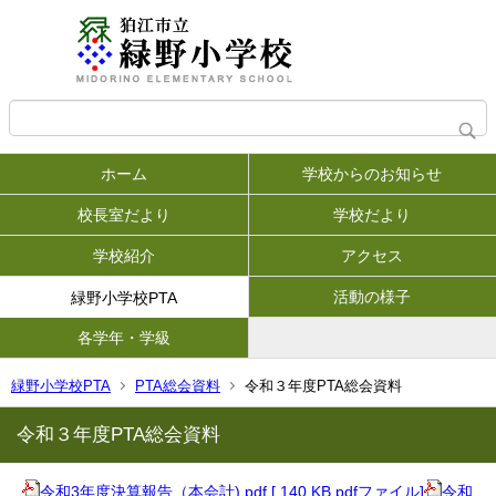
ホーム
学校からのお知らせ
校長室だより
学校だより
学校紹介
アクセス
活動の様子
緑野小学校PTA
各学年・学級
緑野小学校PTA
PTA総会資料
令和３年度PTA総会資料
令和３年度PTA総会資料
令和3年度決算報告（本会計).pdf [ 140 KB pdfファイル]
令和