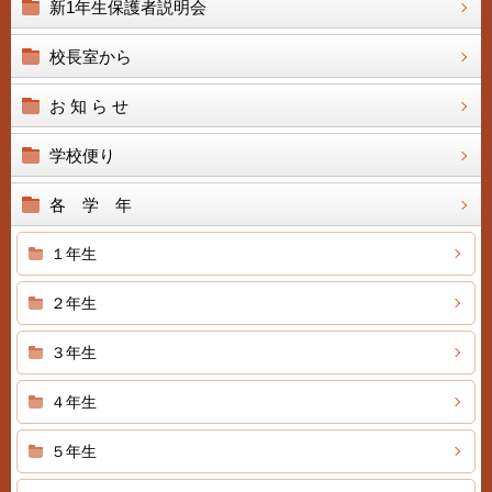
新1年生保護者説明会
校長室から
お 知 ら せ
学校便り
各 学 年
１年生
２年生
３年生
４年生
５年生