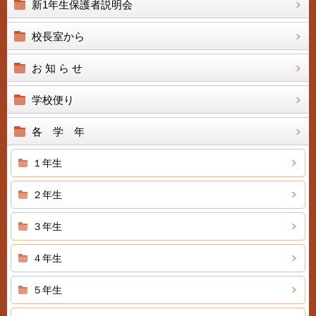
新1年生保護者説明会
校長室から
お 知 ら せ
学校便り
各 学 年
１年生
２年生
３年生
４年生
５年生