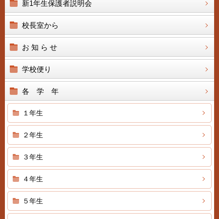
新1年生保護者説明会
校長室から
お 知 ら せ
学校便り
各 学 年
１年生
２年生
３年生
４年生
５年生