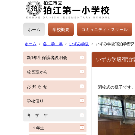
ホーム
学校概要
コミュニティ・スクール
ホーム
各 学 年
いずみ学級
いずみ学級宿泊学習(2
新1年生保護者説明会
いずみ学級宿泊学
校長室から
お 知 ら せ
閉校式の様子です
学校便り
各 学 年
１年生