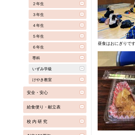
２年生
３年生
４年生
５年生
昼食はおにぎりで
６年生
専科
いずみ学級
けやき教室
安全・安心
給食便り・献立表
校 内 研 究