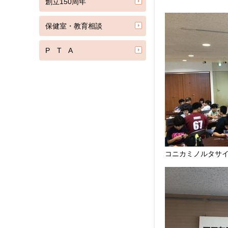
創立150周年
保健室・教育相談
P T A
コニカミノルタサ