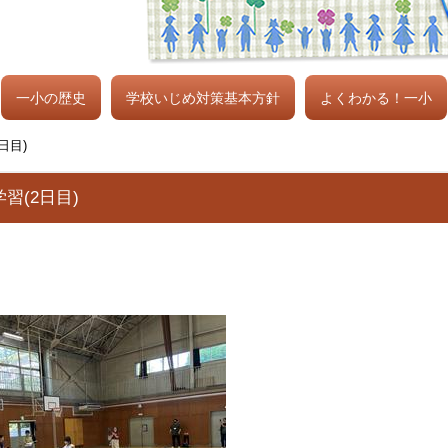
一小の歴史
学校いじめ対策基本方針
よくわかる！一小
日目)
習(2日目)
。