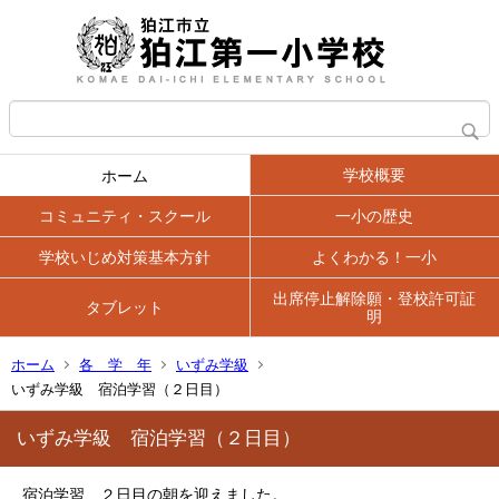
学校概要
ホーム
コミュニティ・スクール
一小の歴史
学校いじめ対策基本方針
よくわかる！一小
出席停止解除願・登校許可証
タブレット
明
ホーム
各 学 年
いずみ学級
いずみ学級 宿泊学習（２日目）
いずみ学級 宿泊学習（２日目）
宿泊学習、２日目の朝を迎えました。