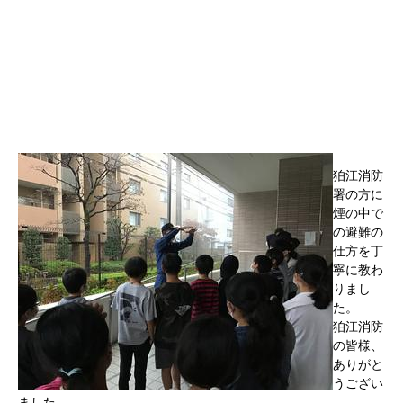
狛江消防
署の方に
煙の中で
の避難の
仕方を丁
寧に教わ
りまし
た。
狛江消防
の皆様、
ありがと
うござい
ました。