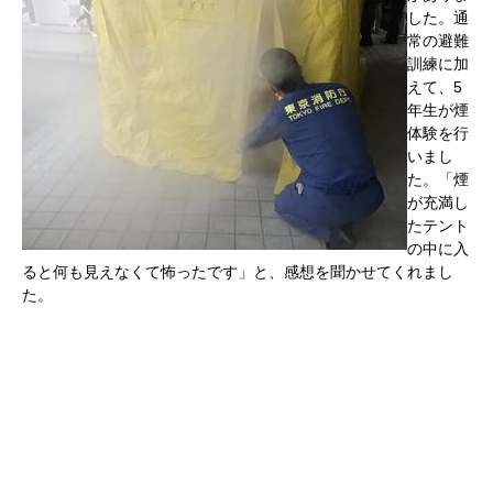
した。通
常の避難
訓練に加
えて、5
年生が煙
体験を行
いまし
た。「煙
が充満し
たテント
の中に入
ると何も見えなくて怖ったです」と、感想を聞かせてくれまし
た。