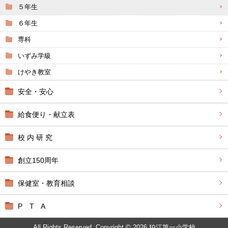
５年生
６年生
専科
いずみ学級
けやき教室
安全・安心
給食便り・献立表
校 内 研 究
創立150周年
保健室・教育相談
P T A
All Rights Reserved. Copyright © 2026 狛江第一小学校