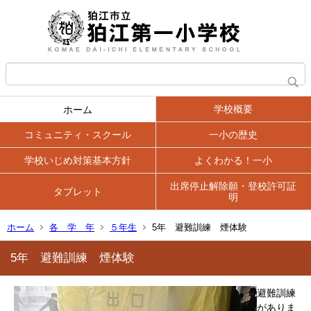
学校概要
ホーム
コミュニティ・スクール
一小の歴史
学校いじめ対策基本方針
よくわかる！一小
出席停止解除願・登校許可証
タブレット
明
ホーム
各 学 年
５年生
5年 避難訓練 煙体験
5年 避難訓練 煙体験
避難訓練
がありま